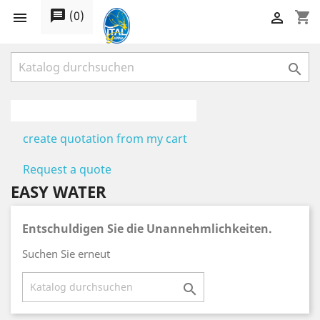
message
(
0
)
shopping_cart



create quotation from my cart
Request a quote
EASY WATER
Entschuldigen Sie die Unannehmlichkeiten.
Suchen Sie erneut
