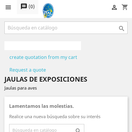
message
(
0
)
shopping_cart



create quotation from my cart
Request a quote
JAULAS DE EXPOSICIONES
Jaulas para aves
Lamentamos las molestias.
Realice una nueva búsqueda sobre su interés
