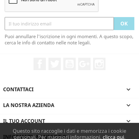
Puoi annullare l'iscrizione in ogni momenti. A questo scopo,
cerca le info di contatto nelle note legali.
Facebook
Twitter
YouTube
Google+
Instagram
CONTATTACI

LA NOSTRA AZIENDA

IL TUO ACCOUNT

Questo sito raccoglie i dati e memorizza i cookie
INFORMAZIONI NEGOZIO
personali. Per maggiori informazioni,
clicca qui
.