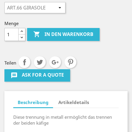
Menge

IN DEN WARENKORB
Teilen
ASK FOR A QUOTE
message
Beschreibung
Artikeldetails
Diese trennung in metall ermöglicht das trennen
der beiden käfige