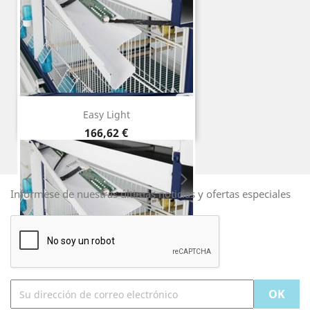
Easy Light
Precio
166,62 €
Infórmese de nuestras últimas noticias y ofertas especiales