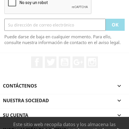
Puede darse de baja en cualquier momento. Para ello,
consulte nuestra información de contacto en el aviso legal.
Facebook
Twitter
YouTube
Google+
Instagram
CONTÁCTENOS

NUESTRA SOCIEDAD

SU CUENTA

Este sitio web recopila datos y los almacena las