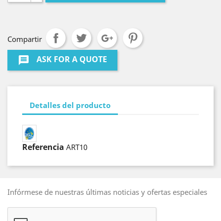
Compartir
ASK FOR A QUOTE
message
Detalles del producto
Referencia
ART10
Infórmese de nuestras últimas noticias y ofertas especiales