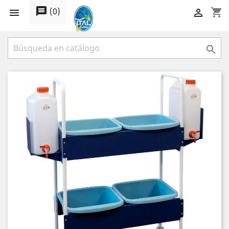
message
(
0
)
shopping_cart


