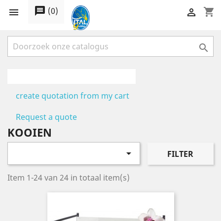
message
(
0
)
shopping_cart



create quotation from my cart
Request a quote
KOOIEN

FILTER
Item 1-24 van 24 in totaal item(s)