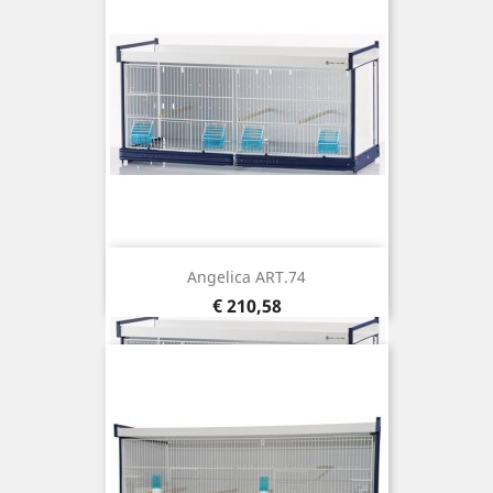
Angelica ART.74
Prijs
€ 210,58