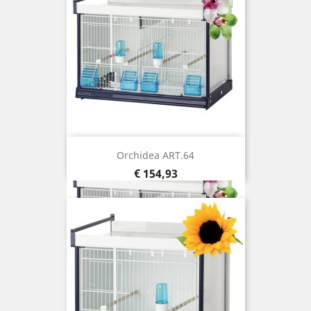
Orchidea ART.64
Prijs
€ 154,93