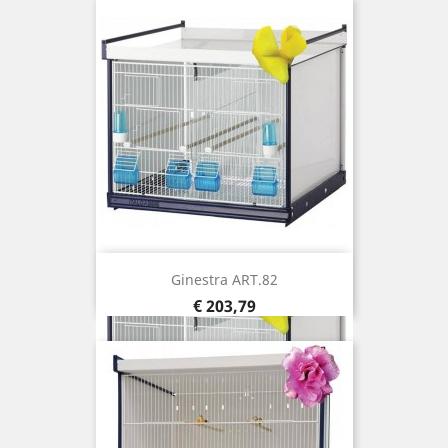
Ginestra ART.82
Prijs
€ 203,79