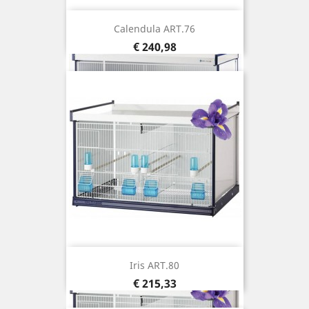
Calendula ART.76
Prijs
€ 240,98
Iris ART.80
Prijs
€ 215,33