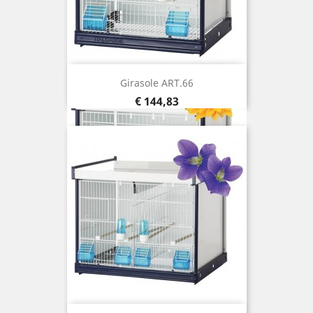
Girasole ART.66
Prijs
€ 144,83