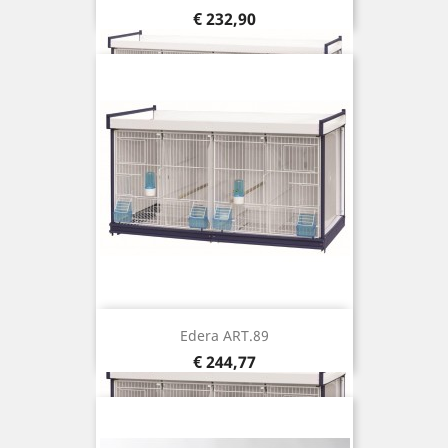
Prijs
€ 232,90
Edera ART.89
Prijs
€ 244,77