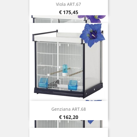
Viola ART.67
Prijs
€ 175,45
Genziana ART.68
Prijs
€ 162,20