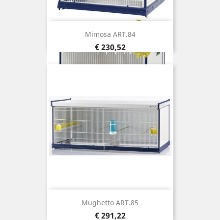
Mimosa ART.84
Prijs
€ 230,52
Mughetto ART.85
Prijs
€ 291,22