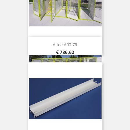
Altea ART.79
Prijs
€ 786,62