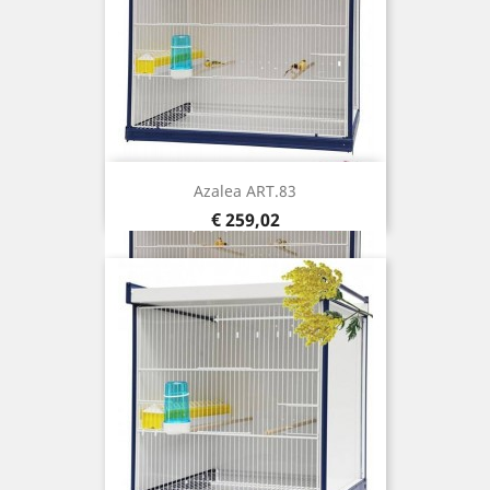
Azalea ART.83
Prijs
€ 259,02