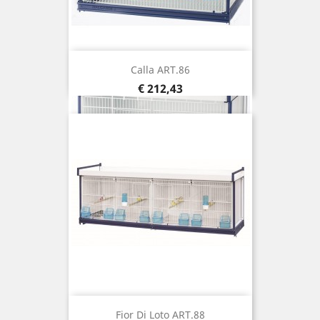
Calla ART.86
Prijs
€ 212,43
Fior Di Loto ART.88