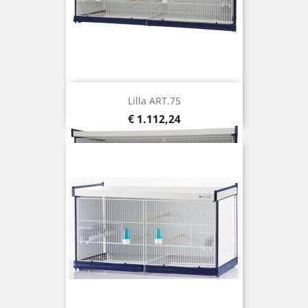
Lilla ART.75
Prijs
€ 1.112,24