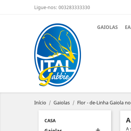
Ligue-nos:
003283333330
GAIOLAS
EA
Início
Gaiolas
Flor - de-Linha Gaiola n
A
CASA
A 

Gaiolas