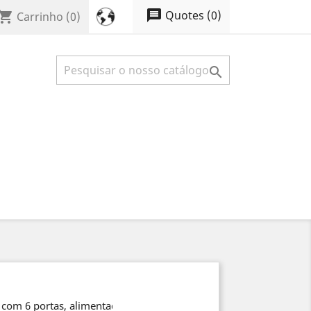
message
Quotes
(
0
)
opping_cart
Carrinho
(0)

om 6 portas, alimentadores, 4 portas, são