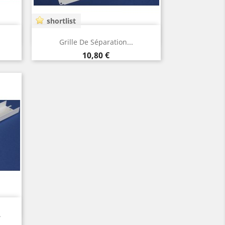
shortlist
Vista rápida

Grille De Séparation...
Preço
10,80 €
.