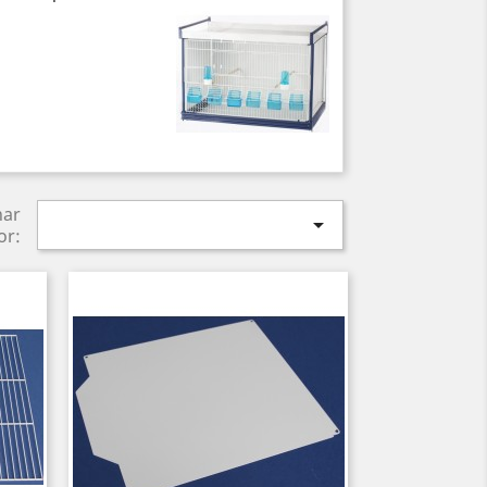
nar

or: