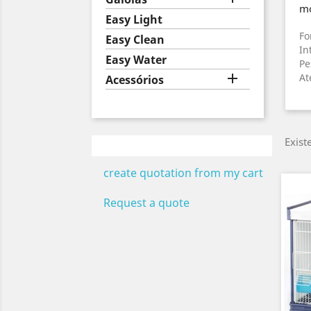
mo
Easy Light
Fo
Easy Clean
In
Easy Water
Pe

At
Acessórios
Exist
create quotation from my cart
Request a quote