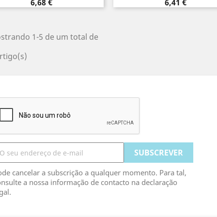
Preço
Preço
6,68 €
6,41 €
strando 1-5 de um total de
rtigo(s)
de cancelar a subscrição a qualquer momento. Para tal,
nsulte a nossa informação de contacto na declaração
gal.