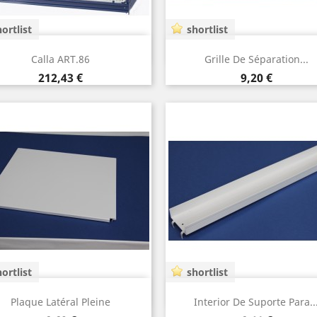
ortlist
shortlist
Vista rápida
Vista rápida


Calla ART.86
Grille De Séparation...
Preço
Preço
212,43 €
9,20 €
ortlist
shortlist
Vista rápida
Vista rápida


Plaque Latéral Pleine
Interior De Suporte Para..