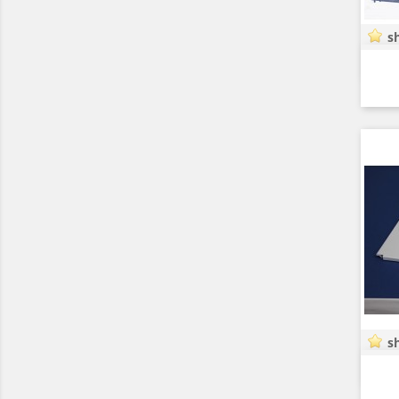
sh
sh