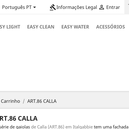
sh

gavel

Português PT
Informações Legal
Entrar
SY LIGHT
EASY CLEAN
EASY WATER
ACESSÓRIOS
o Carrinho
ART.86 CALLA
RT.86 CALLA
série de gaiolas
de Calla (ART.86) em Italgabbie
tem uma fachada c