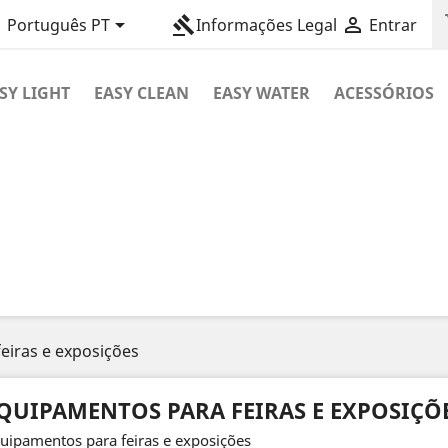
sh

gavel

Português PT
Informações Legal
Entrar
SY LIGHT
EASY CLEAN
EASY WATER
ACESSÓRIOS
eiras e exposições
QUIPAMENTOS PARA FEIRAS E EXPOSIÇÕ
uipamentos para feiras e exposições