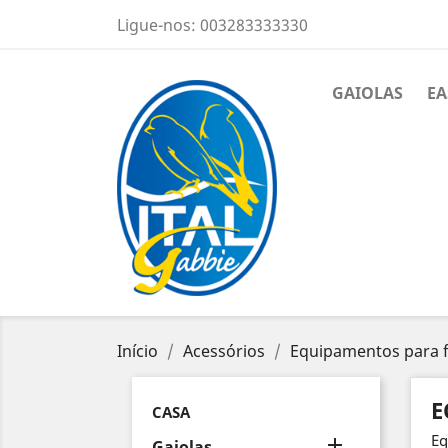
Ligue-nos:
003283333330
GAIOLAS
EA
Início
Acessórios
Equipamentos para f
E
CASA
Eq

Gaiolas