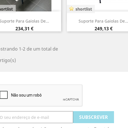
ortlist
shortlist
Vista rápida
Vista rápida


Suporte Para Gaiolas De...
Suporte Para Gaiolas De..
Preço
Preço
234,31 €
249,13 €
strando 1-2 de um total de
rtigo(s)