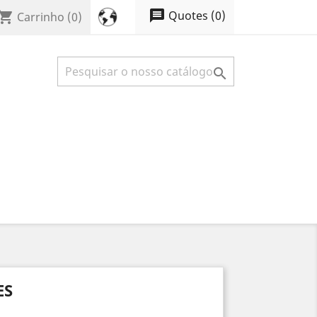
message
Quotes
(
0
)
opping_cart
Carrinho
(0)

ES