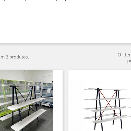
Orde
em 2 produtos.
p