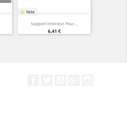
liste
Aperçu rapide

Support Intérieur Pour...
Prix
6,41 €
Facebook
Twitter
YouTube
Google+
Instagram