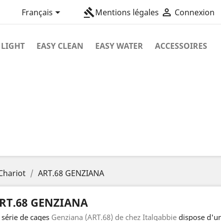

gavel

Français
Mentions légales
Connexion
 LIGHT
EASY CLEAN
EASY WATER
ACCESSOIRES
Chariot
ART.68 GENZIANA
RT.68 GENZIANA
 série de cages
Genziana (ART.68) de chez Italgabbie
dispose d'un