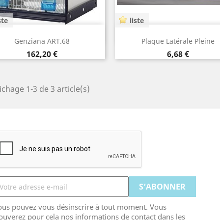
ste
liste
Aperçu rapide
Aperçu rapide


Genziana ART.68
Plaque Latérale Pleine
Prix
Prix
162,20 €
6,68 €
ichage 1-3 de 3 article(s)
ous pouvez vous désinscrire à tout moment. Vous
ouverez pour cela nos informations de contact dans les