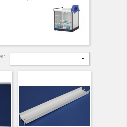
par

: