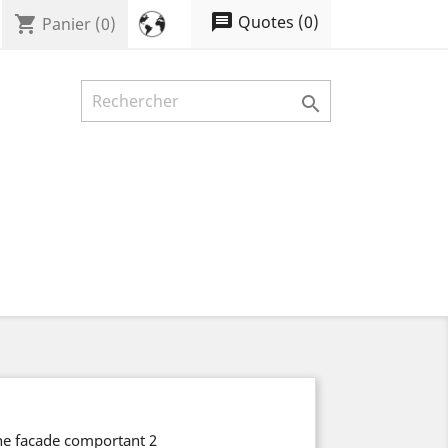
message
Quotes
(
0
)
shopping_cart
Panier
(0)

e facade comportant 2 portes mangeoires