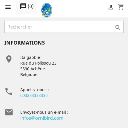
message
(
0
)
shopping_cart



INFORMATIONS

Italgabbie
Rue du Polissou 23
5590 Achêne
Belgique

Appelez-nous :
003283333330

Envoyez-nous un e-mail :
infos@ornibird.com